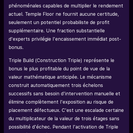
phénoménales capables de multiplier le rendement
actuel. Temple Floor ne fournit aucune certitude,
seulement un potentiel probabiliste de profit
supplémentaire. Une fraction substantielle
d'experts privilégie l'encaissement immédiat post-
bonus.
Triple Build (Construction Triple) représente le
bonus le plus profitable du point de vue de la
valeur mathématique anticipée. Le mécanisme
construit automatiquement trois échelons
successifs sans besoin d'intervention manuelle et
élimine complètement l'exposition au risque de
placement défectueux. C'est une escalade certaine
du multiplicateur de la valeur de trois étages sans
possibilité d'échec. Pendant l'activation de Triple