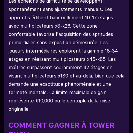
Les échelons de difficulté se développent
spontanément sans ajustements manuels. Les
apprentis édifient habituellement 10-17 étages
avec multiplicateurs x8-x26. Cette zone
confortable favorise l'acquisition des aptitudes
primordiales sans exposition démesurée. Les
joueurs intermédiaires explorent la gamme 18-34
étages en réalisant multiplicateurs x45-x85. Les
maîtres surpassent couramment 42 étages en
visant multiplicateurs x130 et au-delà, bien que cela
demande une exactitude phénoménale et une
fermeté mentale. La limite maximale de gain
représente €10,000 ou le centuple de la mise
originelle.
COMMENT GAGNER À TOWER