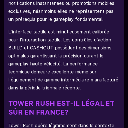
notifications instantanées ou promotions mobiles
exclusives, néanmoins elles ne représentent pas
un prérequis pour le gameplay fondamental.
L'interface tactile est minutieusement calibrée
pour l'interaction tactile. Les contrôles d'action
BUILD et CASHOUT possèdent des dimensions
optimales garantissant la précision durant le
gameplay haute vélocité. La performance
technique demeure excellente même sur
l'équipement de gamme intermédiaire manufacturé
dans la période triennale récente.
TOWER RUSH EST-IL LÉGAL ET
SÛR EN FRANCE?
Tower Rush opère légitimement dans le contexte