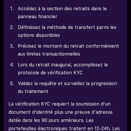
Accédez à la section des retraits dans le
panneau financier
Définissez la méthode de transfert parmi les
options disponibles
Précisez le montant du retrait conformément
aux limites transactionnelles
Lors du retrait inaugural, accomplissez le
protocole de vérification KYC
Validez la requête et surveillez la progression
du traitement
La vérification KYC requiert la soumission d'un
document d'identité plus une preuve d'adresse
datée dans les 90 jours antérieurs. Les
portefeuilles électroniques traitent en 12-24h. Les