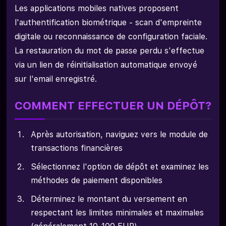
Les applications mobiles natives proposent
l'authentification biométrique - scan d'empreinte
digitale ou reconnaissance de configuration faciale.
La restauration du mot de passe perdu s'effectue
via un lien de réinitialisation automatique envoyé
sur l'email enregistré.
COMMENT EFFECTUER UN DÉPÔT?
Après autorisation, naviguez vers le module de
transactions financières
Sélectionnez l'option de dépôt et examinez les
méthodes de paiement disponibles
Déterminez le montant du versement en
respectant les limites minimales et maximales