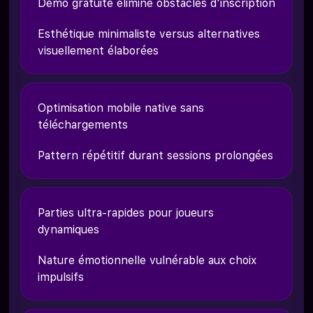
Démo gratuite élimine obstacles d'inscription
Esthétique minimaliste versus alternatives
visuellement élaborées
Optimisation mobile native sans
téléchargements
Pattern répétitif durant sessions prolongées
Parties ultra-rapides pour joueurs
dynamiques
Nature émotionnelle vulnérable aux choix
impulsifs