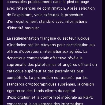
accessibles publiquement dans le pied de page
avec références de confirmation. Après sélection
de l'exploitant, vous exécutez la procédure
d'enregistrement standard avec informations
d'identité basiques.
La réglementation française du secteur ludique
n'incrimine pas les citoyens pour participation aux
offres d'opérateurs internationaux agréés. La
dynamique commerciale effective révèle la
suprématie des plateformes étrangères offrant un
catalogue supérieur et des paramètres plus
compétitifs. La protection est assurée par les
standards cryptographiques suprêmes, la division
rigoureuse des fonds clients du capital
d'exploitation et la conformité intégrale au RGPD
concernant la sauvegarde des informations