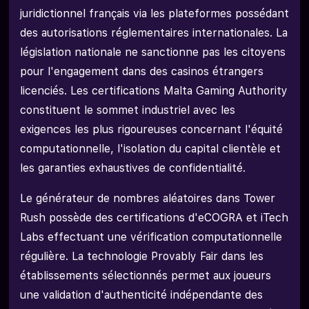
juridictionnel français via les plateformes possédant
des autorisations réglementaires internationales. La
législation nationale ne sanctionne pas les citoyens
pour l'engagement dans des casinos étrangers
licenciés. Les certifications Malta Gaming Authority
constituent le sommet industriel avec les
exigences les plus rigoureuses concernant l'équité
computationnelle, l'isolation du capital clientèle et
les garanties exhaustives de confidentialité.
Le générateur de nombres aléatoires dans Tower
Rush possède des certifications d'eCOGRA et iTech
Labs effectuant une vérification computationnelle
régulière. La technologie Provably Fair dans les
établissements sélectionnés permet aux joueurs
une validation d'authenticité indépendante des