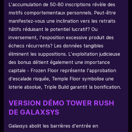
L'accumulation de 50-80 inscriptions révèle des
motifs comportementaux personnels. Peut-être
manifestez-vous une inclination vers les retraits
hâtifs réduisant le potentiel lucratif? Ou
inversement, l'exposition excessive produit des
échecs récurrents? Les données tangibles
éliminent les suppositions. L'exploitation judicieuse
des bonus détient également une importance
capitale - Frozen Floor représente l'approbation
d'escalade risquée, Temple Floor symbolise une
loterie absolue, Triple Build garantit la bonification.
VERSION DÉMO TOWER RUSH
DE GALAXSYS
Galaxsys abolit les barrières d'entrée en