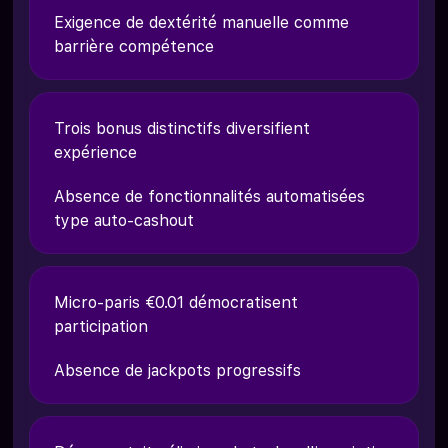
Exigence de dextérité manuelle comme
barrière compétence
Trois bonus distinctifs diversifient
expérience
Absence de fonctionnalités automatisées
type auto-cashout
Micro-paris €0.01 démocratisent
participation
Absence de jackpots progressifs