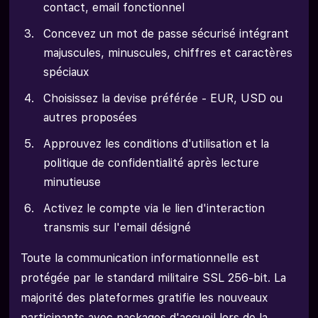
contact, email fonctionnel
Concevez un mot de passe sécurisé intégrant
majuscules, minuscules, chiffres et caractères
spéciaux
Choisissez la devise préférée - EUR, USD ou
autres proposées
Approuvez les conditions d'utilisation et la
politique de confidentialité après lecture
minutieuse
Activez le compte via le lien d'interaction
transmis sur l'email désigné
Toute la communication informationnelle est
protégée par le standard militaire SSL 256-bit. La
majorité des plateformes gratifie les nouveaux
participants avec packages d'accueil lors de la