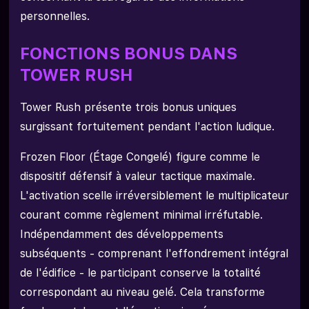
personnelles.
FONCTIONS BONUS DANS
TOWER RUSH
Tower Rush présente trois bonus uniques
surgissant fortuitement pendant l'action ludique.
Frozen Floor (Étage Congelé) figure comme le
dispositif défensif à valeur tactique maximale.
L'activation scelle irréversiblement le multiplicateur
courant comme règlement minimal irréfutable.
Indépendamment des développements
subséquents - comprenant l'effondrement intégral
de l'édifice - le participant conserve la totalité
correspondant au niveau gelé. Cela transforme